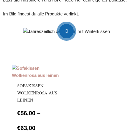
Im Bild findest du alle Produkte verlinkt.
Dieses
Preisspanne:
Produkt
weist
SOFAKISSEN
€56,00
mehrere
WOLKENROSA AUS
Varianten
LEINEN
bis
auf.
Die
€
56,00
–
€63,00
Optionen
können
€
63,00
auf