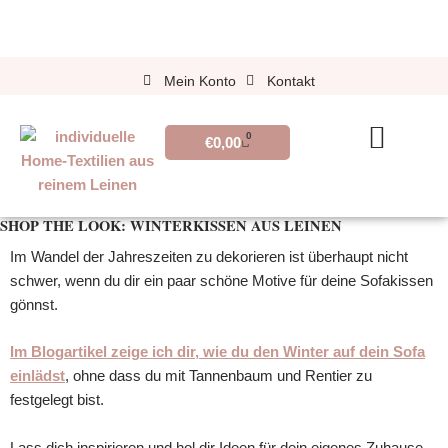
Zum
Inhalt
springen
Mein Konto
Kontakt
0
WARENKORB
€
0,00
Leinenwissen – neu hier?
Capsule-Fahrplan
SHOP THE LOOK: WINTERKISSEN AUS LEINEN
Im Wandel der Jahreszeiten zu dekorieren ist überhaupt nicht
schwer, wenn du dir ein paar schöne Motive für deine Sofakissen
gönnst.
Im Blogartikel zeige ich dir, wie du den Winter auf dein Sofa
einlädst
, ohne dass du mit Tannenbaum und Rentier zu
festgelegt bist.
Lass dich inspirieren und hol dir Ideen für dein eigenes Zuhause.