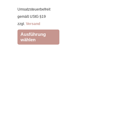
der
Umsatzsteuerbefreit
Produktseite
gemäß UStG §19
gewählt
zzgl.
Versand
werden
Ausführung
wählen