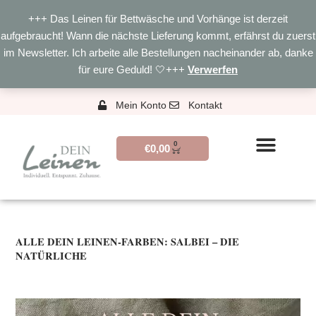
Zum
+++ Das Leinen für Bettwäsche und Vorhänge ist derzeit
Inhalt
aufgebraucht! Wann die nächste Lieferung kommt, erfährst du zuerst
springen
im Newsletter. Ich arbeite alle Bestellungen nacheinander ab, danke
für eure Geduld! 🤍+++
Verwerfen
Mein Konto
Kontakt
0
WARENKORB
€
0,00
ALLE DEIN LEINEN-FARBEN: SALBEI – DIE
NATÜRLICHE